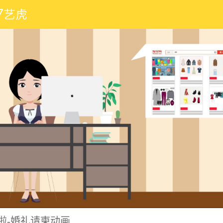
啦-婚礼请柬动画