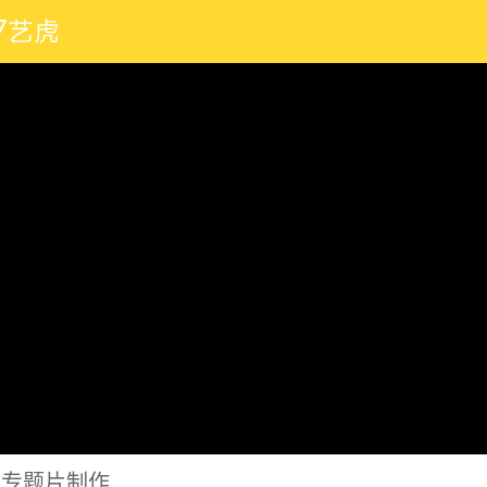
-专题片制作