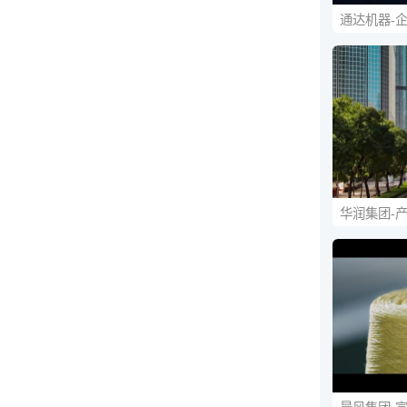
通达机器-
华润集团-