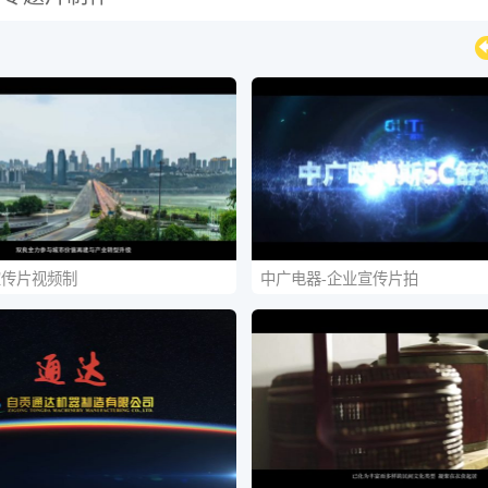
宣传片视频制
中广电器-企业宣传片拍